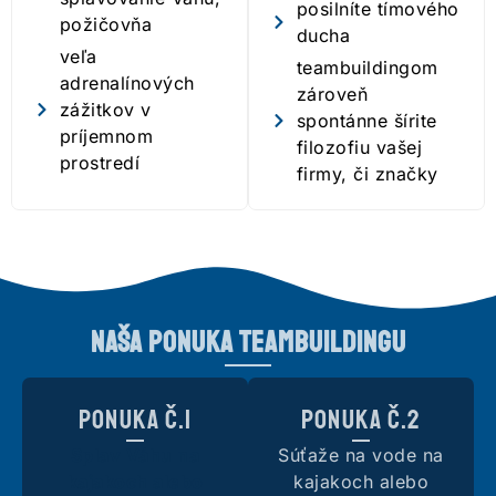
posilníte tímového
požičovňa
ducha
veľa
teambuildingom
adrenalínových
zároveň
zážitkov v
spontánne šírite
príjemnom
filozofiu vašej
prostredí
firmy, či značky
Naša ponuka teambuildingu
Ponuka č.1
Ponuka č.2
Splav Váhu na
Súťaže na vode na
kajakoch alebo
kajakoch alebo