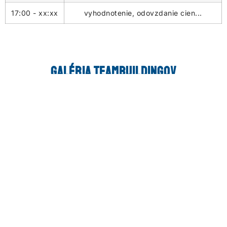
17:00 - xx:xx
vyhodnotenie, odovzdanie cien...
Galéria teambuildingov