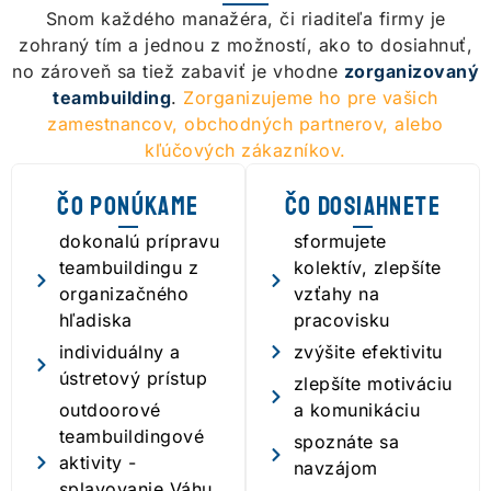
Snom každého manažéra, či riaditeľa firmy je
zohraný tím a jednou z možností, ako to dosiahnuť,
no zároveň sa tiež zabaviť je vhodne
zorganizovaný
teambuilding
.
Zorganizujeme ho pre vašich
zamestnancov, obchodných partnerov, alebo
kľúčových zákazníkov.
Čo ponúkame
Čo dosiahnete
dokonalú prípravu
sformujete
teambuildingu z
kolektív, zlepšíte
organizačného
vzťahy na
hľadiska
pracovisku
individuálny a
zvýšite efektivitu
ústretový prístup
zlepšíte motiváciu
outdoorové
a komunikáciu
teambuildingové
spoznáte sa
aktivity -
navzájom
splavovanie Váhu,