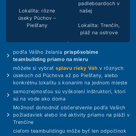
raftoch
padleboardoch v
Lokalita: rôzne
našej
požičovni
úseky Púchov –
plavidiel
Piešťany
Lokalita: Trenčín,
pláž na ostrove
podľa Vášho želania
prispôsobíme
teambuilding priamo na mieru
môžete si vybrať
splavu rieky Váh
v rôznych
úsekoch od Púchova až po Piešťany, alebo
konkrétnu lokalitu s konaním na jednom mieste
samozrejmosťou sú vyškolení inštruktori, ktorí
sú na vode ako doma
Možnosť dohodnúť občerstvenie podľa Vašich
požiadaviek alebo iné aktivity priamo na pláži v
Trenčíne
cieľom teambuildingu môže byť len odpočinok